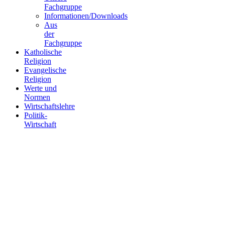
Fachgruppe
Informationen/Downloads
Aus
der
Fachgruppe
Katholische
Religion
Evangelische
Religion
Werte und
Normen
Wirtschaftslehre
Politik-
Wirtschaft