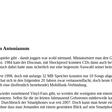
am Antonianum
pieler gibt - damit joggen war wohl niemand. Miniaturisiert man den Gh
an. 1984 kam der Discman, mit Shockproof konnten CDs dann auch b
uch dabei hatte man sicherlich nur eine begrenzte Auswahl seiner hei
st 1998, doch mit anfangs 32 MB Speicher konnten nur 10 Songs abge
hat sich in den folgenden 20 Jahren zwar vertausendfacht, doch heute 
h eine (hoffentlich bestehende) Mobilfunk-Verbindung.
wieder zunehmend Vinyl-Fans gibt, so werden die wenigsten mit eine
nieren. Selbst für die im letzten Jahrtausend Geborenen mittlerweile 
iche Durchbruch der Smartphones war erst 2007. Doch kann man heute ei
, ohne dass man Jemanden mit einem gesenkten Blick auf sein Smartpho