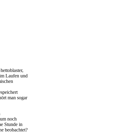
ettoblaster,
eim Laufen und
mischen
speichert
hört man sogar
m
kaum noch
ne Stunde in
ne beobachtet?