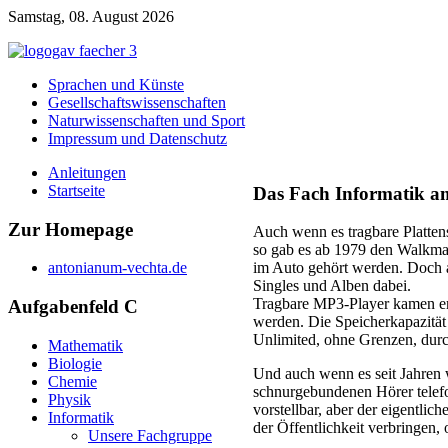
Samstag, 08. August 2026
Sprachen und Künste
Gesellschaftswissenschaften
Naturwissenschaften und Sport
Impressum und Datenschutz
Anleitungen
Startseite
Das Fach Informatik 
Zur
Homepage
Auch wenn es tragbare Plattens
so gab es ab 1979 den Walkm
antonianum-vechta.de
im Auto gehört werden. Doch a
Singles und Alben dabei.
Tragbare MP3-Player kamen er
Aufgabenfeld
C
werden. Die Speicherkapazität 
Unlimited, ohne Grenzen, durc
Mathematik
Biologie
Und auch wenn es seit Jahren 
Chemie
schnurgebundenen Hörer telefo
Physik
vorstellbar, aber der eigentl
Informatik
der Öffentlichkeit verbringen
Unsere Fachgruppe